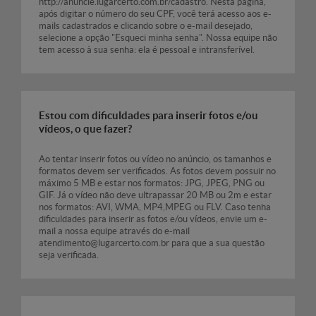
http://anuncie.lugarcerto.com.br/cadastro. Nesta página,
após digitar o número do seu CPF, você terá acesso aos e-
mails cadastrados e clicando sobre o e-mail desejado,
selecione a opção "Esqueci minha senha". Nossa equipe não
tem acesso à sua senha: ela é pessoal e intransferível.
Estou com dificuldades para inserir fotos e/ou
vídeos, o que fazer?
Ao tentar inserir fotos ou vídeo no anúncio, os tamanhos e
formatos devem ser verificados. As fotos devem possuir no
máximo 5 MB e estar nos formatos: JPG, JPEG, PNG ou
GIF. Já o vídeo não deve ultrapassar 20 MB ou 2m e estar
nos formatos: AVI, WMA, MP4,MPEG ou FLV. Caso tenha
dificuldades para inserir as fotos e/ou vídeos, envie um e-
mail a nossa equipe através do e-mail
atendimento@lugarcerto.com.br para que a sua questão
seja verificada.